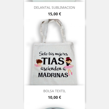
DELANTAL SUBLIMACION
Precio
15,00 €
BOLSA TEXTIL
Precio
10,00 €