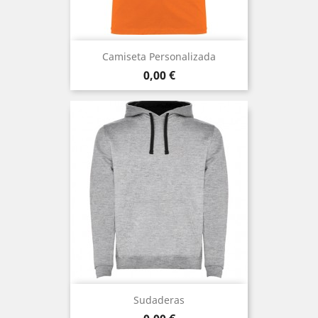
Camiseta Personalizada
Precio
0,00 €
Sudaderas
Precio