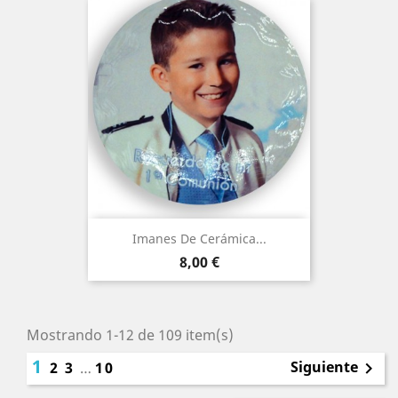
Imanes De Cerámica...
Precio
8,00 €
Mostrando 1-12 de 109 item(s)
1
Siguiente
2
3
…
10
