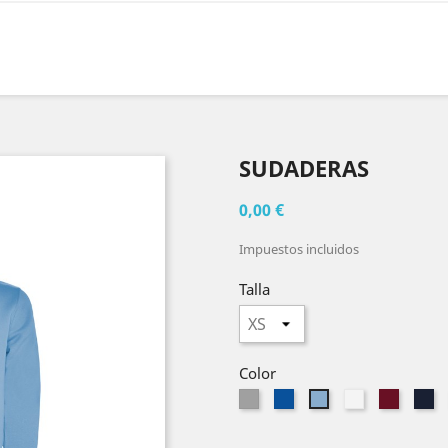
SUDADERAS
0,00 €
Impuestos incluidos
Talla
Color
Gris
Gris
Gris
Gris
Gr
Gris
-
-
-
-
-
Azul
Blanco
Granat
Ma
Azul