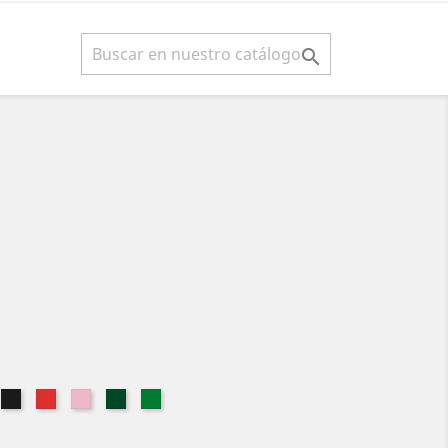

is
Gris
Gris
Gris
Gris
Gris
-
-
-
-
-
e
rino
Negro
Rojo
Rosa
Verde
Verde