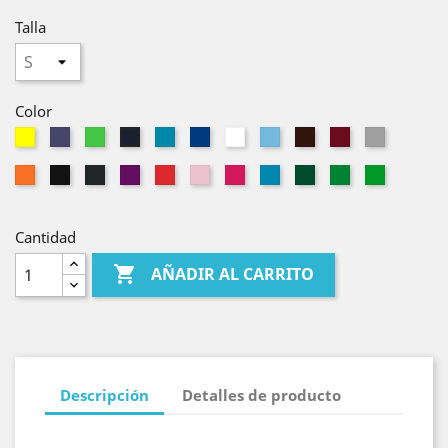
Talla
Color
Amarillo
Azul
Verde
Azul
Azul
Blanco
Celeste
Chocolate
Granate
Gris
Azul
Denim
Oasis
Profundo
Royal
Marino
Naranja
Negro
Plomo
Púrpura
Rojo
Rosa
Rosetón
Turquesa
Verde
Verde
Verde
Botella
Kelly
Glass
Cantidad

AÑADIR AL CARRITO
Descripción
Detalles de producto