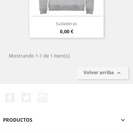
Sudaderas
Precio
0,00 €
Mostrando 1-1 de 1 item(s)
Volver arriba

Facebook
Twitter
Instagram
PRODUCTOS
