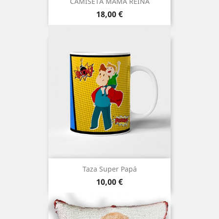
CAMISETA MAMA REINA
Precio
18,00 €
Taza Super Papá
Precio
10,00 €