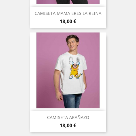
CAMISETA MAMA ERES LA REINA
Precio
18,00 €
CAMISETA ARAÑAZO
Precio
18,00 €