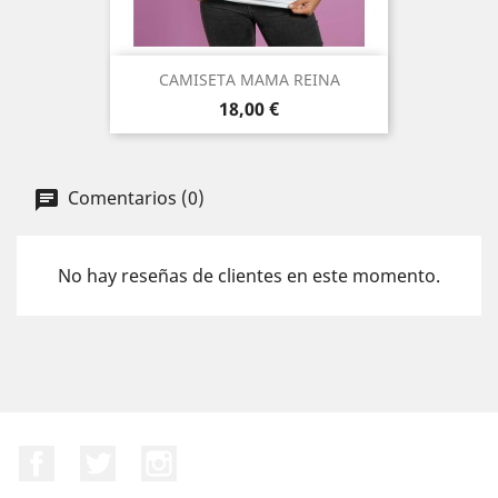
CAMISETA MAMA REINA
Precio
18,00 €
Comentarios (0)
No hay reseñas de clientes en este momento.
Facebook
Twitter
Instagram