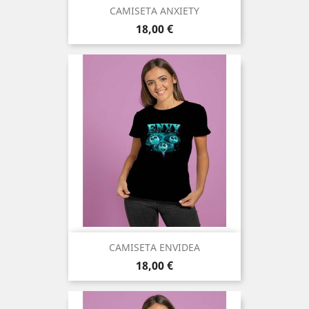
CAMISETA ANXIETY
Precio
18,00 €
CAMISETA ENVIDEA
Precio
18,00 €