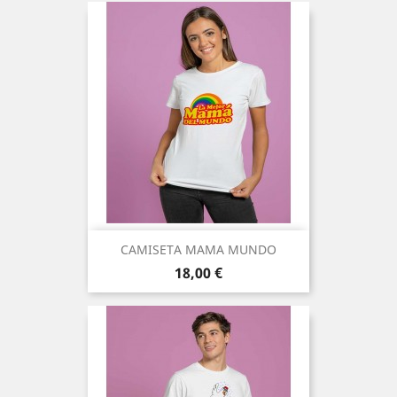
CAMISETA MAMA MUNDO
Precio
18,00 €