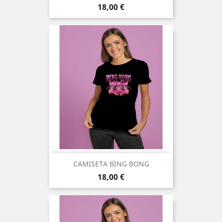
Precio
18,00 €
CAMISETA BING BONG
Precio
18,00 €