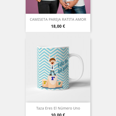
CAMISETA PAREJA RATITA AMOR
Precio
18,00 €
Taza Eres El Número Uno
Precio
10,00 €