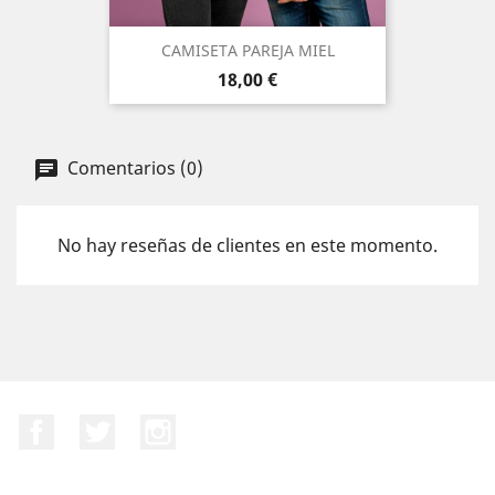
CAMISETA PAREJA MIEL
Precio
18,00 €
Comentarios (0)
No hay reseñas de clientes en este momento.
Facebook
Twitter
Instagram