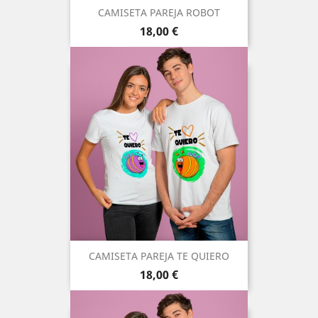
CAMISETA PAREJA ROBOT
Precio
18,00 €
CAMISETA PAREJA TE QUIERO
Precio
18,00 €