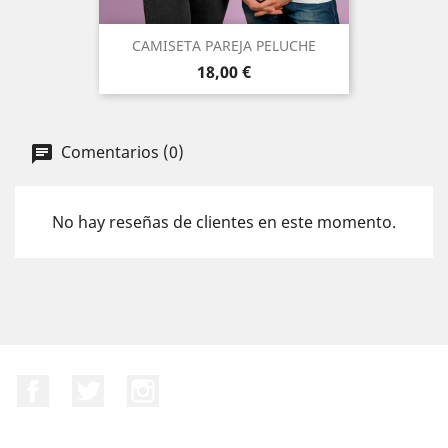
CAMISETA PAREJA PELUCHE
Precio
18,00 €
Comentarios (0)
No hay reseñas de clientes en este momento.
Facebook
Twitter
Instagram