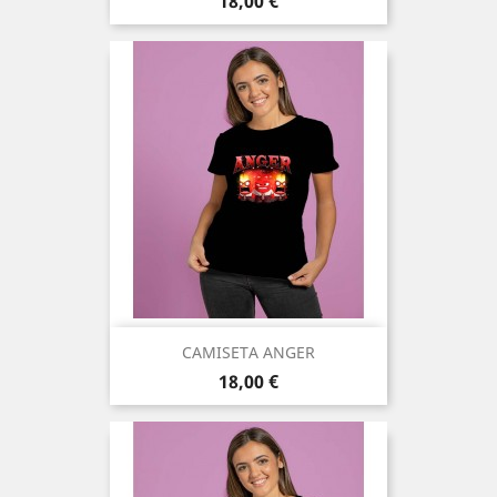
18,00 €
CAMISETA ANGER
Precio
18,00 €