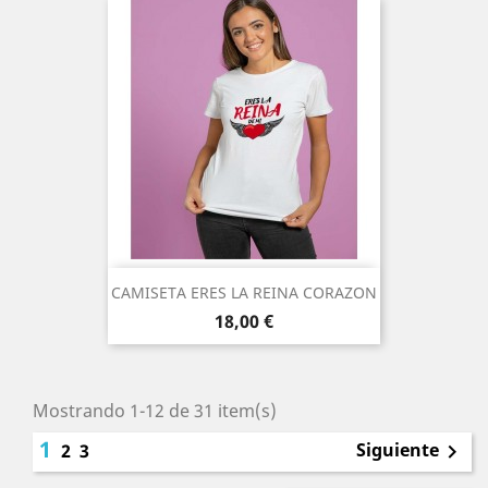
CAMISETA ERES LA REINA CORAZON
Precio
18,00 €
Mostrando 1-12 de 31 item(s)
1
Siguiente
2
3
