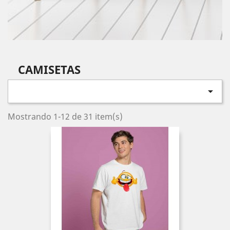
CAMISETAS

Mostrando 1-12 de 31 item(s)