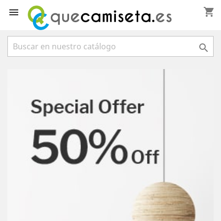
shopping_cart

