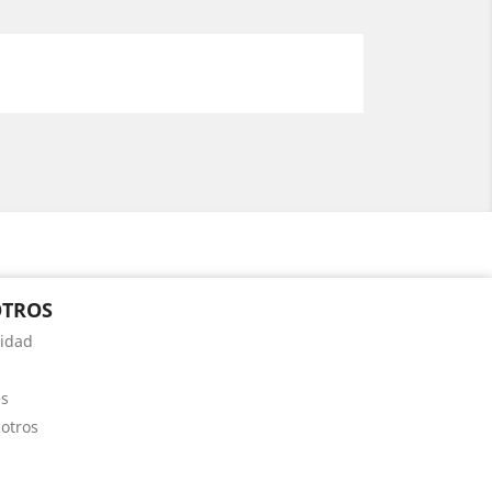
OTROS
cidad
es
otros