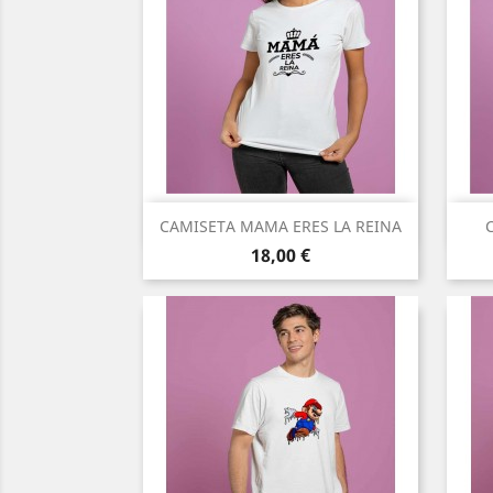
Vista rápida

CAMISETA MAMA ERES LA REINA
Precio
18,00 €