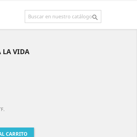

 LA VIDA
TF.
AL CARRITO