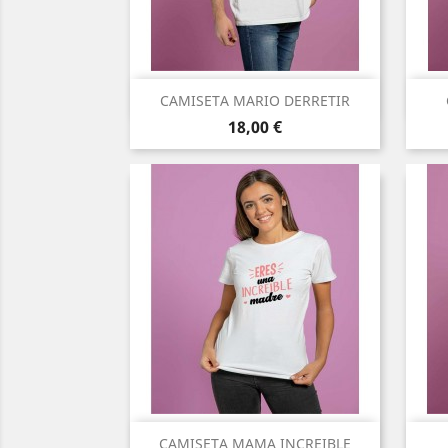
Vista rápida

CAMISETA MARIO DERRETIR
Precio
18,00 €
Vista rápida

CAMISETA MAMA INCREIBLE