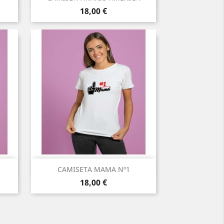
Precio
18,00 €
Vista rápida

CAMISETA MAMA Nº1
Precio
18,00 €