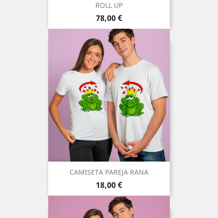
ROLL UP
Precio
78,00 €
CAMISETA PAREJA RANA
Precio
18,00 €