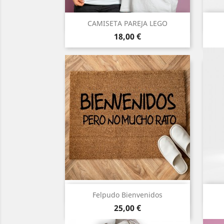
Vista rápida

CAMISETA PAREJA LEGO
Precio
18,00 €
Vista rápida

Felpudo Bienvenidos
Precio
25,00 €