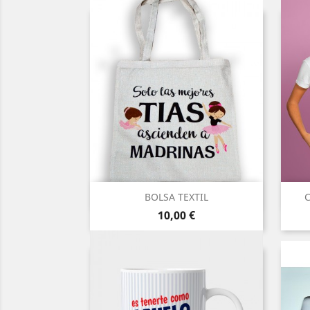
Vista rápida

BOLSA TEXTIL
C
Precio
10,00 €