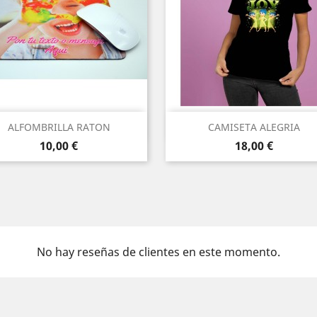
Vista rápida
Vista rápida


ALFOMBRILLA RATON
CAMISETA ALEGRIA
Precio
Precio
10,00 €
18,00 €
No hay reseñas de clientes en este momento.