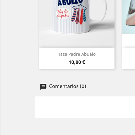
Vista rápida

Taza Padre Abuelo
Precio
10,00 €
Comentarios (0)