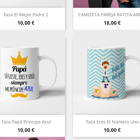
Vista rápida
Vista rápida


Taza El Mejor Padre 2
CAMISETA PAREJA RATITA A
Precio
Precio
10,00 €
18,00 €
Vista rápida
Vista rápida


Taza Papá Principe Azul
Taza Eres El Número Uno
Precio
Precio
10,00 €
10,00 €