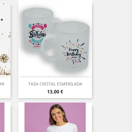
Vista rápida

AR
TAZA CRISTAL ESMERILADA
Precio
13,00 €