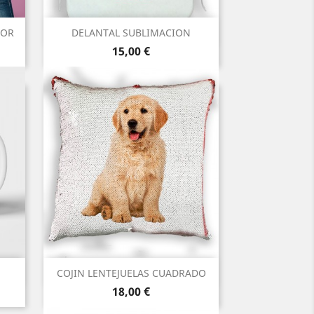
Vista rápida

MOR
DELANTAL SUBLIMACION
Precio
15,00 €
Vista rápida

COJIN LENTEJUELAS CUADRADO
Precio
18,00 €