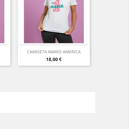
Vista rápida

CAMISETA MARIO AMERICA
Precio
18,00 €