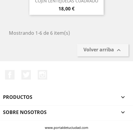
COJIN LENTEJUELAS CUADRADO
Precio
18,00 €
Mostrando 1-6 de 6 item(s)
Volver arriba

Facebook
Twitter
Instagram
PRODUCTOS

SOBRE NOSOTROS

www.portaldetuciudad.com